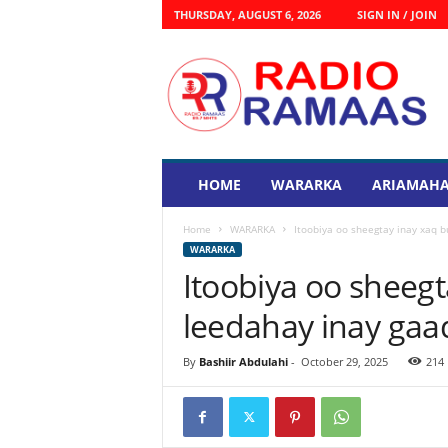
THURSDAY, AUGUST 6, 2026
SIGN IN / JOIN
R
a
d
i
o
R
a
HOME
WARARKA
ARIAMAHA
s
m
Home
WARARKA
Itoobiya oo sheegtay inay xaq 
a
WARARKA
a
Itoobiya oo sheeg
s
leedahay inay ga
By
Bashiir Abdulahi
-
October 29, 2025
214