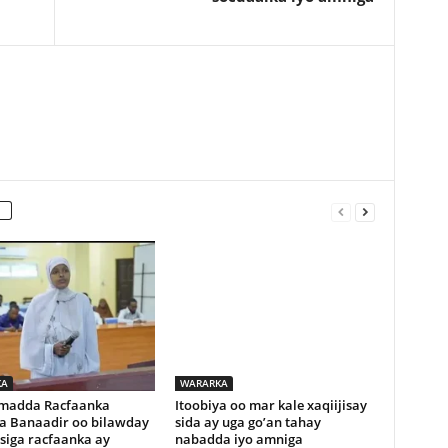
KA
WARARKA
madda Racfaanka
Itoobiya oo mar kale xaqiijisay
a Banaadir oo bilawday
sida ay uga go’an tahay
siga racfaanka ay
nabadda iyo amniga