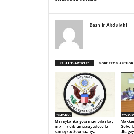
Bashiir Abdulahi
RELATED ARTICLES
MORE FROM AUTHOR
WARARKA
WARAR
Maraykanka goormuu bilaabay
Maxka
in xiriir diblumaasiyadeed la
Gobolk
sameysto Soomaaliya
dhagey