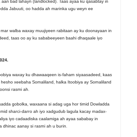
aan bad lahayn (landlocked). Taas ayaa ku qasabtay in
kedda Jabuuti, oo hadda ah marinka ugu weyn ee
 mar walba waxay muujiyeen rabitaan ay ku doonayaan in
deed, taas oo ay ku sababeeyeen baahi dhaqaale iyo
024.
Itoobiya waxay ku dhawaaqeen is-faham siyaasadeed, kaas
a hesho xeebaha Somaliland, halka Itoobiya ay Somaliland
oonsi rasmi ah.
aasadda gobolka, waxaana si adag uga hor timid Dowladda
 mid sharci-darro ah iyo xadgudub lagula kacay madax-
ya iyo cadaadiska caalamiga ah ayaa sababay in
a dhinac aanay si rasmi ah u burin.