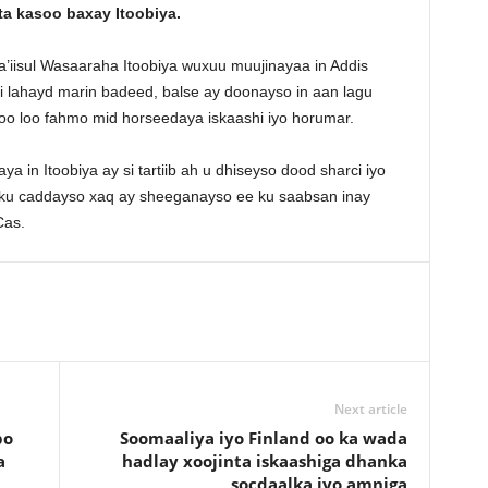
a kasoo baxay Itoobiya.
’iisul Wasaaraha Itoobiya wuxuu muujinayaa in Addis
eli lahayd marin badeed, balse ay doonayso in aan lagu
oo loo fahmo mid horseedaya iskaashi iyo horumar.
in Itoobiya ay si tartiib ah u dhiseyso dood sharci iyo
y ku caddayso xaq ay sheeganayso ee ku saabsan inay
Cas.
Next article
bo
Soomaaliya iyo Finland oo ka wada
a
hadlay xoojinta iskaashiga dhanka
socdaalka iyo amniga