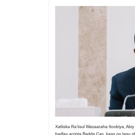
Xafiiska Ra’iisul Wasaaraha Itoobiya, Abi
hadlay arrinta Badda Cas, kaas oo lagu she