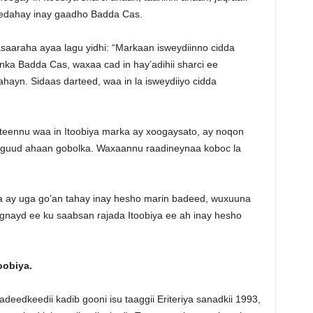
eedahay inay gaadho Badda Cas.
asaaraha ayaa lagu yidhi: “Markaan isweydiinno cidda
anka Badda Cas, waxaa cad in hay’adihii sharci ee
ahayn. Sidaas darteed, waa in la isweydiiyo cidda
riinteennu waa in Itoobiya marka ay xoogaysato, ay noqon
a guud ahaan gobolka. Waxaannu raadineynaa koboc la
a ay uga go’an tahay inay hesho marin badeed, wuxuuna
agnayd ee ku saabsan rajada Itoobiya ee ah inay hesho
oobiya.
adeedkeedii kadib gooni isu taaggii Eriteriya sanadkii 1993,