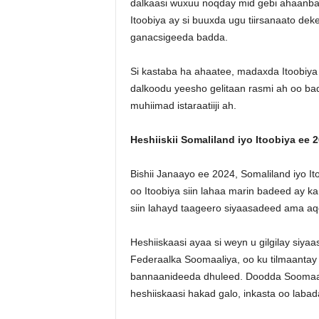
dalkaasi wuxuu noqday mid gebi ahaanba 
Itoobiya ay si buuxda ugu tiirsanaato de
ganacsigeeda badda.
Si kastaba ha ahaatee, madaxda Itoobiya
dalkoodu yeesho gelitaan rasmi ah oo ba
muhiimad istaraatiiji ah.
Heshiiskii Somaliland iyo Itoobiya ee 2
Bishii Janaayo ee 2024, Somaliland iyo 
oo Itoobiya siin lahaa marin badeed ay k
siin lahayd taageero siyaasadeed ama aq
Heshiiskaasi ayaa si weyn u gilgilay siy
Federaalka Soomaaliya, oo ku tilmaantay
bannaanideeda dhuleed. Doodda Soomaali
heshiiskaasi hakad galo, inkasta oo labad