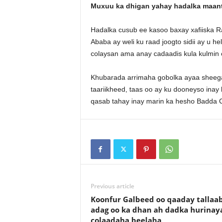
Muxuu ka dhigan yahay hadalka maant
Hadalka cusub ee kasoo baxay xafiiska Ra
Ababa ay weli ku raad joogto sidii ay u h
colaysan ama anay cadaadis kula kulmin 
Khubarada arrimaha gobolka ayaa sheegaya 
taariikheed, taas oo ay ku dooneyso ina
qasab tahay inay marin ka hesho Badda 
Previous article
Koonfur Galbeed oo qaaday tallaa
adag oo ka dhan ah dadka hurinay
colaadaha beelaha