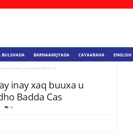
 BULSHADA
BARNAAMIJYADA
CAYAARAHA
ENGLISH
buuxa u leedahay inay gaadho Badda Cas
tay inay xaq buuxa u
adho Badda Cas
0