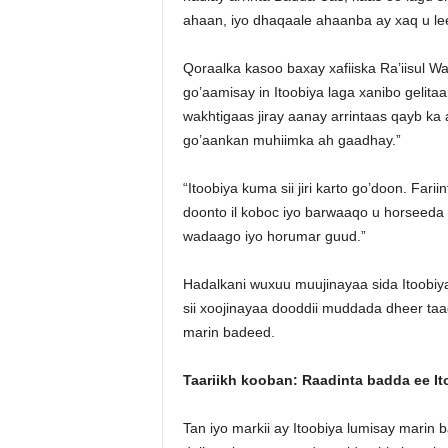
ahaan, iyo dhaqaale ahaanba ay xaq u l
Qoraalka kasoo baxay xafiiska Ra’iisul W
go’aamisay in Itoobiya laga xanibo gelita
wakhtigaas jiray aanay arrintaas qayb ka 
go’aankan muhiimka ah gaadhay.”
“Itoobiya kuma sii jiri karto go’doon. Fa
doonto il koboc iyo barwaaqo u horseed
wadaago iyo horumar guud.”
Hadalkani wuxuu muujinayaa sida Itoobiy
sii xoojinayaa dooddii muddada dheer ta
marin badeed.
Taariikh kooban: Raadinta badda ee It
Tan iyo markii ay Itoobiya lumisay marin b