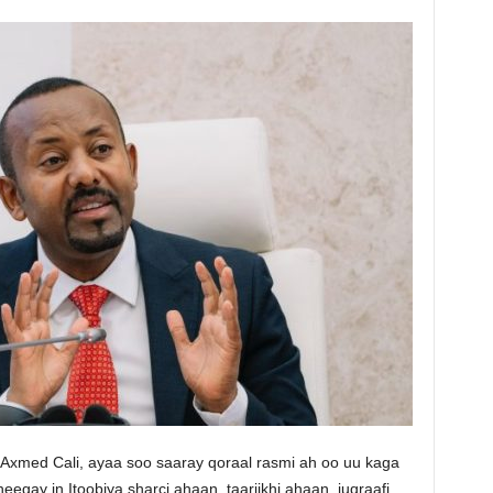
y Axmed Cali, ayaa soo saaray qoraal rasmi ah oo uu kaga
egay in Itoobiya sharci ahaan, taariikhi ahaan, juqraafi