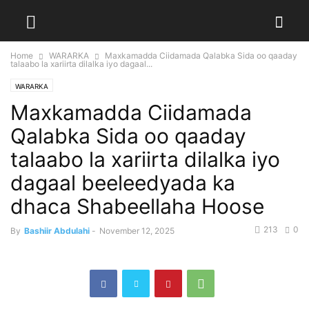
Home
WARARKA
Maxkamadda Ciidamada Qalabka Sida oo qaaday
talaabo la xariirta dilalka iyo dagaal...
WARARKA
Maxkamadda Ciidamada
Qalabka Sida oo qaaday
talaabo la xariirta dilalka iyo
dagaal beeleedyada ka
dhaca Shabeellaha Hoose
213
0
By
Bashiir Abdulahi
-
November 12, 2025