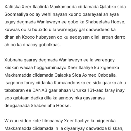
Xafiiska Xeer Ilaalinta Maxkamadda ciidamada Qalabka sida
Soomaaliya oo ay wehlinayaan xubno baarayaal ah ayaa
tagay degmada Wanlaweyn ee gobolka Shabeelaha Hoose,
kuwaas oo si buuxdo u la wareegay gal dacwadeed ka
dhan ah Kooxo hubaysan oo ku eedeysan dilal arxan darro
ah oo ka dhacay gobolkaas.
Xubnaha gaaray degmada Wanlaweyn ee la wareegay
kiiskan waxaa hoggaaminaayo Xeer Ilaaliye ku xigeenka
Maxkamadda ciidamada Qalabka Sida Axmed Cabdalla,
isagoona faray ciidanka Kumaandooska ee sida gaarka ah u
tababaran ee DANAB gaar ahaan Ururka 161-aad faray inay
soo qabtaan dadka dilalka aanooyinka gaysanaya
deegaanada Shabeelaha Hoose.
Wuxuu sidoo kale tilmaamay Xeer Ilaaliye ku xigeenka
Maxkamadda ciidamada in la diyaariyay dacwadda kiiskan,