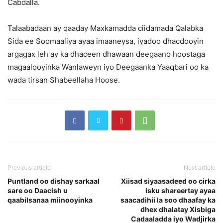
Cabdalla.
Talaabadaan ay qaaday Maxkamadda ciidamada Qalabka
Sida ee Soomaaliya ayaa imaaneysa, iyadoo dhacdooyin
argagax leh ay ka dhaceen dhawaan deegaano hoostaga
magaalooyinka Wanlaweyn iyo Deegaanka Yaaqbari oo ka
wada tirsan Shabeellaha Hoose.
Previous article
Next article
Puntland oo dishay sarkaal
Xiisad siyaasadeed oo cirka
sare oo Daacish u
isku shareertay ayaa
qaabilsanaa miinooyinka
saacadihii la soo dhaafay ka
dhex dhalatay Xisbiga
Cadaaladda iyo Wadjirka