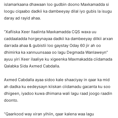
islamarkaana dhawaan loo gudbin doono Maxkamadda si
loogu ciqaabo dadkii ka dambeeyay dilal iyo gubis la isugu
daray ad rayid ahaa.
“Xafiiska Xeer Ilaalinta Maxkamadda CQS waxa uu
caddaaladda horgeynayaa dadkii ka dambeeyay dilkii arxan
darrada ahaa & gubistii loo gaystay Oday 60 jir ah oo
dhimirka ka xannuunsaaa oo lagu Degmada Wanlaweyn”
ayuu yiri Xeer ilaaliye ku xigeenka Maxmakadda ciidamada
Qalabka Sida Axmed Cabdalla.
Axmed Cabdalla ayaa sidoo kale shaaciyay in qaar ka mid
ah dadka ku eedeysayn kiiskan ciidamadu gacanta ku soo
dhigeen, iyadoo kuwa dhimana wali lagu raad joogo raadin
doonto.
“Qaarkood way xiran yihiin, qaar kalena waa lagu