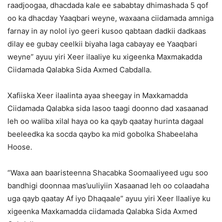
raadjoogaa, dhacdada kale ee sababtay dhimashada 5 qof
oo ka dhacday Yaaqbari weyne, waxaana ciidamada amniga
farnay in ay nolol iyo geeri kusoo qabtaan dadkii dadkaas
dilay ee gubay ceelkii biyaha laga cabayay ee Yaaqbari
weyne” ayuu yiri Xeer ilaaliye ku xigeenka Maxmakadda
Ciidamada Qalabka Sida Axmed Cabdalla.
Xafiiska Xeer ilaalinta ayaa sheegay in Maxkamadda
Ciidamada Qalabka sida lasoo taagi doonno dad xasaanad
leh oo waliba xilal haya oo ka qayb qaatay hurinta dagaal
beeleedka ka socda qaybo ka mid gobolka Shabeelaha
Hoose.
“Waxa aan baaristeenna Shacabka Soomaaliyeed ugu soo
bandhigi doonnaa mas’uuliyiin Xasaanad leh oo colaadaha
uga qayb qaatay Af iyo Dhaqaale” ayuu yiri Xeer Ilaaliye ku
xigeenka Maxkamadda ciidamada Qalabka Sida Axmed