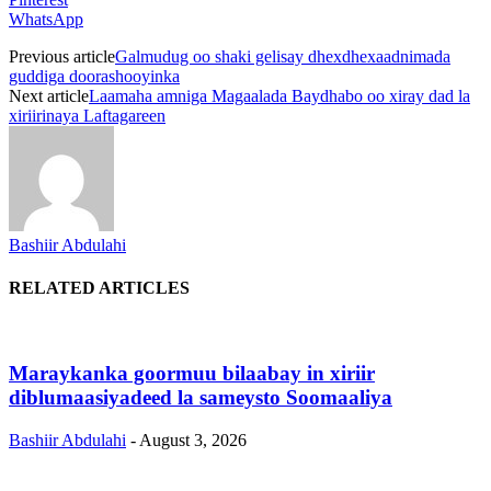
WhatsApp
Previous article
Galmudug oo shaki gelisay dhexdhexaadnimada
guddiga doorashooyinka
Next article
Laamaha amniga Magaalada Baydhabo oo xiray dad la
xiriirinaya Laftagareen
Bashiir Abdulahi
RELATED ARTICLES
Maraykanka goormuu bilaabay in xiriir
diblumaasiyadeed la sameysto Soomaaliya
Bashiir Abdulahi
-
August 3, 2026