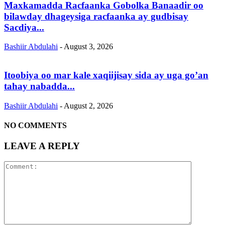
Maxkamadda Racfaanka Gobolka Banaadir oo
bilawday dhageysiga racfaanka ay gudbisay
Sacdiya...
Bashiir Abdulahi
-
August 3, 2026
Itoobiya oo mar kale xaqiijisay sida ay uga go’an
tahay nabadda...
Bashiir Abdulahi
-
August 2, 2026
NO COMMENTS
LEAVE A REPLY