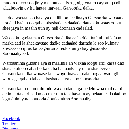
muddo dheer soo jiray maamulada is xig xigayna ma aysan qaadin
talaabooyin ay ku hagaajinayaan Garsoorka dalka.
Hadda waxaa soo baxaya dhaliil loo jeedinayo Garsoorka waxaana
jira dad badan oo qaba tabashada cadaalada darada kuwaas oo ku
sheegaya in maalin uun ay heli doonaan cadaalad.
Waxaa ku gadaaman Garsoorka dalka ee hadda jira hubinti la’aan
marka aad la sheekaysato dadka cadaalad darrada la soo kulmay
kuwaas oo quus ka taagan sida hadda uu yahay garsoorka
Soomaaliyeed.
Warbaahinta gudaha aya si maalinla ah waxaa loogu arki karaa dad
shacab ah oo cabasho ka qaba hanaanka ay uu u shaqeeryo
Garsoorka dalka waxase la is waydiinayaa mala joogaa waqtigii
wax laga qaban lahaa tabashada laga qabo Garsoorka.
Garsoorka in uu noqdo mid wax badan laga bedelo waa mid qalbi
dejin karta dad badan oo mar uun tababaya in ay helaan cadaalad oo
lagu dulmiyay , awooda dowladnimo Soomaaliya.
Facebook
Twitter
Pinterest