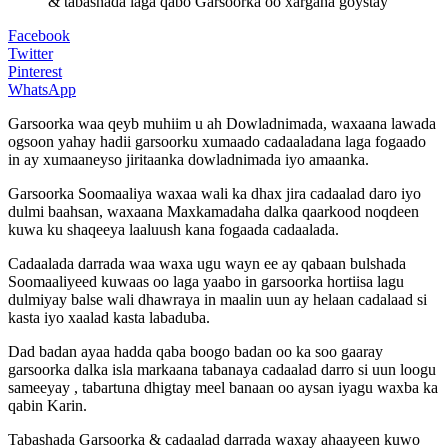
& tabashada laga qabo Garsoorka oo xargaha goystay
Facebook
Twitter
Pinterest
WhatsApp
Garsoorka waa qeyb muhiim u ah Dowladnimada, waxaana lawada
ogsoon yahay hadii garsoorku xumaado cadaaladana laga fogaado
in ay xumaaneyso jiritaanka dowladnimada iyo amaanka.
Garsoorka Soomaaliya waxaa wali ka dhax jira cadaalad daro iyo
dulmi baahsan, waxaana Maxkamadaha dalka qaarkood noqdeen
kuwa ku shaqeeya laaluush kana fogaada cadaalada.
Cadaalada darrada waa waxa ugu wayn ee ay qabaan bulshada
Soomaaliyeed kuwaas oo laga yaabo in garsoorka hortiisa lagu
dulmiyay balse wali dhawraya in maalin uun ay helaan cadalaad si
kasta iyo xaalad kasta labaduba.
Dad badan ayaa hadda qaba boogo badan oo ka soo gaaray
garsoorka dalka isla markaana tabanaya cadaalad darro si uun loogu
sameeyay , tabartuna dhigtay meel banaan oo aysan iyagu waxba ka
qabin Karin.
Tabashada Garsoorka & cadaalad darrada waxay ahaayeen kuwo